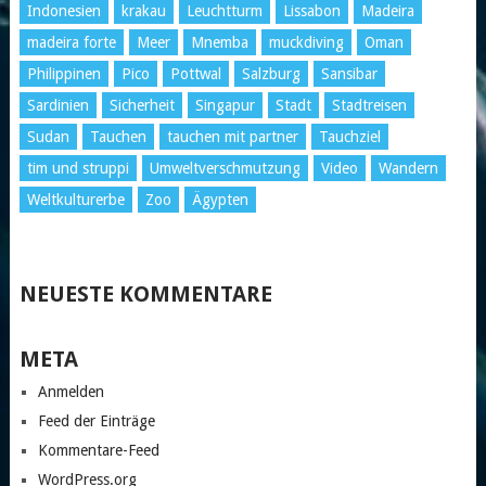
Indonesien
krakau
Leuchtturm
Lissabon
Madeira
madeira forte
Meer
Mnemba
muckdiving
Oman
Philippinen
Pico
Pottwal
Salzburg
Sansibar
Sardinien
Sicherheit
Singapur
Stadt
Stadtreisen
Sudan
Tauchen
tauchen mit partner
Tauchziel
tim und struppi
Umweltverschmutzung
Video
Wandern
Weltkulturerbe
Zoo
Ägypten
NEUESTE KOMMENTARE
META
Anmelden
Feed der Einträge
Kommentare-Feed
WordPress.org