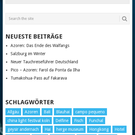
NEUESTE BEITRÄGE
Azoren: Das Ende des Walfangs
Salzburg im Winter
Neuer Tauchreiseführer Deutschland
Pico – Azoren: Farol da Ponta da Ilha
Tumakohua-Pass auf Fakarava
SCHLAGWÖRTER
Allgäu
Azoren
Bali
Blauhai
campo pequeno
china light festival koln
Delfine
Fisch
Funchal
geysir andernach
Hai
herge museum
Hongkong
Hotel