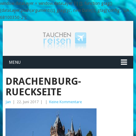
window.dataLayer = window.dataLayer || []; function gtag()
{dataLayer.push(arguments);} gtag('js', new Date()); gtag('config', 'UA-
68100350-2');
MENU
DRACHENBURG-
RUECKSEITE
Jan
|
22. Juni 2017
|
|
Keine Kommentare