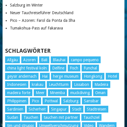
Salzburg im Winter
Neuer Tauchreiseführer Deutschland
Pico – Azoren: Farol da Ponta da Ilha
Tumakohua-Pass auf Fakarava
SCHLAGWÖRTER
Allgäu
Azoren
Bali
Blauhai
campo pequeno
china light festival koln
Delfine
Fisch
Funchal
geysir andernach
Hai
herge museum
Hongkong
Hotel
Indonesien
krakau
Leuchtturm
Lissabon
Madeira
madeira forte
Meer
Mnemba
muckdiving
Oman
Philippinen
Pico
Pottwal
Salzburg
Sansibar
Sardinien
Sicherheit
Singapur
Stadt
Stadtreisen
Sudan
Tauchen
tauchen mit partner
Tauchziel
tim und struppi
Umweltverschmutzung
Video
Wandern