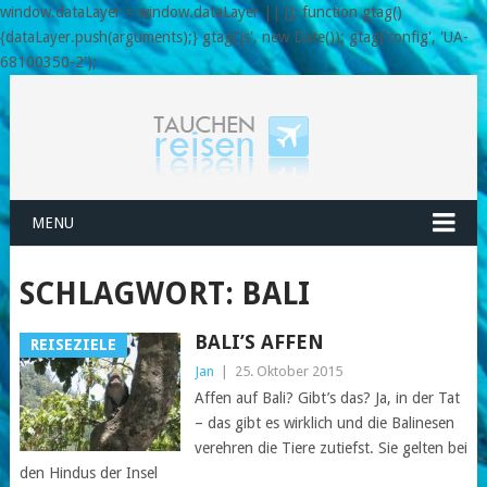
window.dataLayer = window.dataLayer || []; function gtag()
{dataLayer.push(arguments);} gtag('js', new Date()); gtag('config', 'UA-
68100350-2');
MENU
SCHLAGWORT:
BALI
BALI’S AFFEN
REISEZIELE
Jan
|
25. Oktober 2015
Affen auf Bali? Gibt’s das? Ja, in der Tat
– das gibt es wirklich und die Balinesen
verehren die Tiere zutiefst. Sie gelten bei
den Hindus der Insel