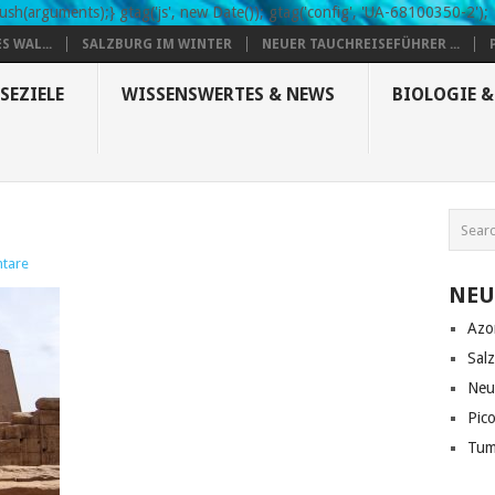
sh(arguments);} gtag('js', new Date()); gtag('config', 'UA-68100350-2');
S WAL...
SALZBURG IM WINTER
NEUER TAUCHREISEFÜHRER ...
SEZIELE
WISSENSWERTES & NEWS
BIOLOGIE 
tare
NEU
Azo
Sal
Neu
Pic
Tum