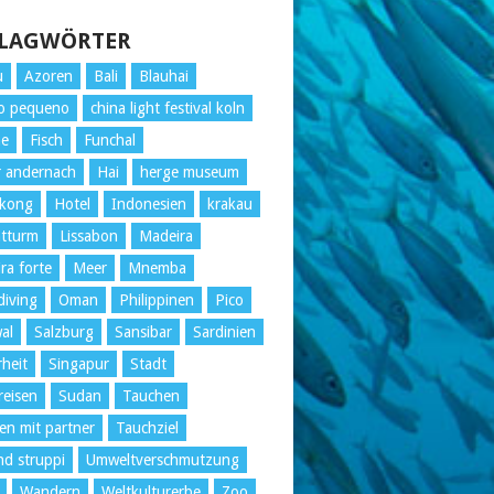
LAGWÖRTER
u
Azoren
Bali
Blauhai
o pequeno
china light festival koln
ne
Fisch
Funchal
r andernach
Hai
herge museum
kong
Hotel
Indonesien
krakau
htturm
Lissabon
Madeira
ra forte
Meer
Mnemba
iving
Oman
Philippinen
Pico
al
Salzburg
Sansibar
Sardinien
rheit
Singapur
Stadt
reisen
Sudan
Tauchen
en mit partner
Tauchziel
nd struppi
Umweltverschmutzung
Wandern
Weltkulturerbe
Zoo