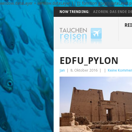
window.dataLayer = window.dataLayer || []; function gtag(){dataLayer.pu
NOW TRENDING:
AZOREN: DAS ENDE DE
REI
EDFU_PYLON
Jan
|
8. Oktober 2016
|
|
Keine Kommen