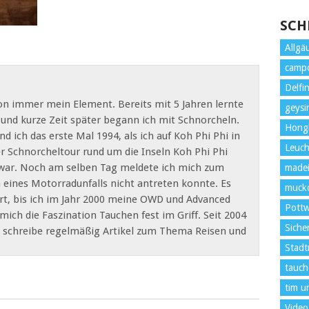
SCH
Allgä
camp
Delfi
n immer mein Element. Bereits mit 5 Jahren lernte
geysi
nd kurze Zeit später begann ich mit Schnorcheln.
Hong
 ich das erste Mal 1994, als ich auf Koh Phi Phi in
Leuc
er Schnorcheltour rund um die Inseln Koh Phi Phi
war. Noch am selben Tag meldete ich mich zum
madei
 eines Motorradunfalls nicht antreten konnte. Es
muckd
rt, bis ich im Jahr 2000 meine OWD und Advanced
Pottw
ich die Faszination Tauchen fest im Griff. Seit 2004
Siche
d schreibe regelmäßig Artikel zum Thema Reisen und
Stadt
tauch
tim u
Video