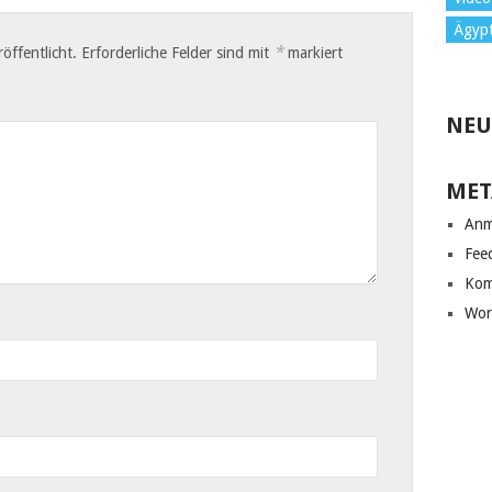
Ägyp
*
öffentlicht.
Erforderliche Felder sind mit
markiert
NEU
MET
Anm
Fee
Kom
Wor