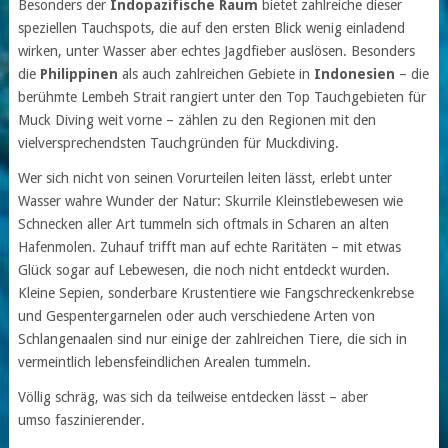
Besonders der
Indopazifische Raum
bietet zahlreiche dieser
speziellen Tauchspots, die auf den ersten Blick wenig einladend
wirken, unter Wasser aber echtes Jagdfieber auslösen. Besonders
die
Philippinen
als auch zahlreichen Gebiete in
Indonesien
– die
berühmte Lembeh Strait rangiert unter den Top Tauchgebieten für
Muck Diving weit vorne – zählen zu den Regionen mit den
vielversprechendsten Tauchgründen für Muckdiving.
Wer sich nicht von seinen Vorurteilen leiten lässt, erlebt unter
Wasser wahre Wunder der Natur: Skurrile Kleinstlebewesen wie
Schnecken aller Art tummeln sich oftmals in Scharen an alten
Hafenmolen. Zuhauf trifft man auf echte Raritäten – mit etwas
Glück sogar auf Lebewesen, die noch nicht entdeckt wurden.
Kleine Sepien, sonderbare Krustentiere wie Fangschreckenkrebse
und Gespentergarnelen oder auch verschiedene Arten von
Schlangenaalen sind nur einige der zahlreichen Tiere, die sich in
vermeintlich lebensfeindlichen Arealen tummeln.
Völlig schräg, was sich da teilweise entdecken lässt – aber
umso faszinierender.