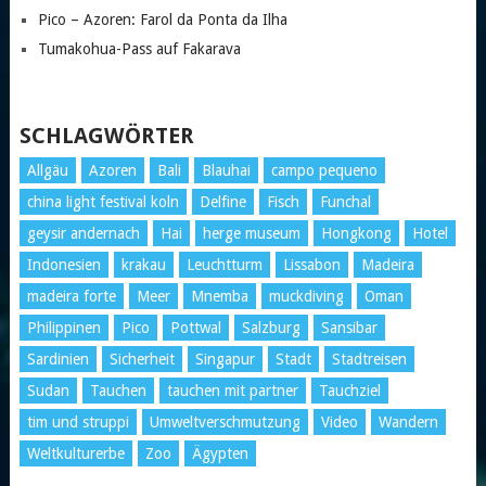
Pico – Azoren: Farol da Ponta da Ilha
Tumakohua-Pass auf Fakarava
SCHLAGWÖRTER
Allgäu
Azoren
Bali
Blauhai
campo pequeno
china light festival koln
Delfine
Fisch
Funchal
geysir andernach
Hai
herge museum
Hongkong
Hotel
Indonesien
krakau
Leuchtturm
Lissabon
Madeira
madeira forte
Meer
Mnemba
muckdiving
Oman
Philippinen
Pico
Pottwal
Salzburg
Sansibar
Sardinien
Sicherheit
Singapur
Stadt
Stadtreisen
Sudan
Tauchen
tauchen mit partner
Tauchziel
tim und struppi
Umweltverschmutzung
Video
Wandern
Weltkulturerbe
Zoo
Ägypten