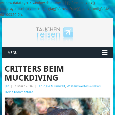
window.dataLayer = window.dataLayer || []; function gtag()
{dataLayer.push(arguments);} gtag('js', new Date()); gtag('config', 'UA-
68100350-2');
MENU
CRITTERS BEIM
MUCKDIVING
Jan
|
7. März 2016
|
Biologie & Umwelt
,
Wissenswertes & News
|
Keine Kommentare