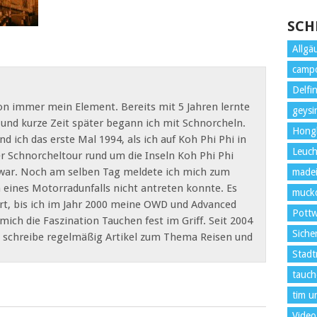
SCH
Allgä
camp
Delfi
n immer mein Element. Bereits mit 5 Jahren lernte
geysi
nd kurze Zeit später begann ich mit Schnorcheln.
Hong
 ich das erste Mal 1994, als ich auf Koh Phi Phi in
Leuc
er Schnorcheltour rund um die Inseln Koh Phi Phi
war. Noch am selben Tag meldete ich mich zum
madei
 eines Motorradunfalls nicht antreten konnte. Es
muckd
rt, bis ich im Jahr 2000 meine OWD und Advanced
Pottw
ich die Faszination Tauchen fest im Griff. Seit 2004
Siche
d schreibe regelmäßig Artikel zum Thema Reisen und
Stadt
tauch
tim u
Video