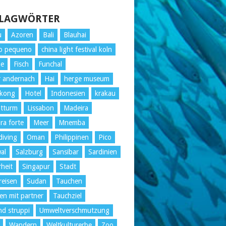
LAGWÖRTER
u
Azoren
Bali
Blauhai
o pequeno
china light festival koln
ne
Fisch
Funchal
r andernach
Hai
herge museum
kong
Hotel
Indonesien
krakau
htturm
Lissabon
Madeira
ra forte
Meer
Mnemba
iving
Oman
Philippinen
Pico
al
Salzburg
Sansibar
Sardinien
rheit
Singapur
Stadt
reisen
Sudan
Tauchen
en mit partner
Tauchziel
nd struppi
Umweltverschmutzung
Wandern
Weltkulturerbe
Zoo