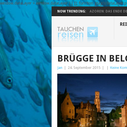
window.dataLayer = window.dataLayer || []; function gtag(){dataLayer.pu
NOW TRENDING:
AZOREN: DAS ENDE DE
REI
BRÜGGE IN BEL
Jan
|
24. September 2015
|
|
Keine Ko