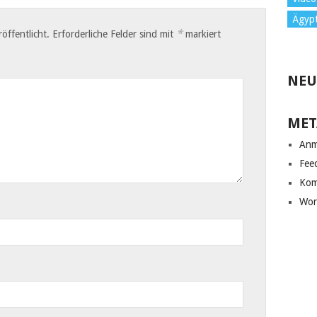
Ägyp
*
öffentlicht.
Erforderliche Felder sind mit
markiert
NEU
MET
Anm
Fee
Kom
Wor