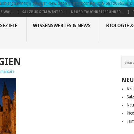
sh(arguments);} gtag('js', new Date()); gtag('config', 'UA-68100350-2');
S WAL...
SALZBURG IM WINTER
NEUER TAUCHREISEFÜHRER ...
SEZIELE
WISSENSWERTES & NEWS
BIOLOGIE 
GIEN
mmentare
NEU
Azo
Sal
Neu
Pic
Tum