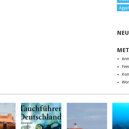
Ägyp
NEU
MET
Anm
Fee
Kom
Wor