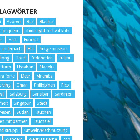
LAGWÖRTER
u
Azoren
Bali
Blauhai
o pequeno
china light festival koln
ne
Fisch
Funchal
r andernach
Hai
herge museum
kong
Hotel
Indonesien
krakau
htturm
Lissabon
Madeira
ra forte
Meer
Mnemba
iving
Oman
Philippinen
Pico
al
Salzburg
Sansibar
Sardinien
rheit
Singapur
Stadt
reisen
Sudan
Tauchen
en mit partner
Tauchziel
nd struppi
Umweltverschmutzung
Wandern
Weltkulturerbe
Zoo