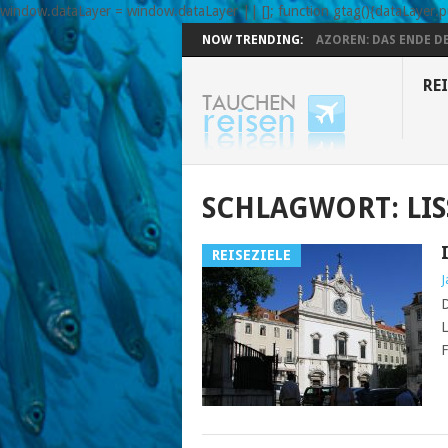
window.dataLayer = window.dataLayer || []; function gtag(){dataLayer.pu
NOW TRENDING:
AZOREN: DAS ENDE DE
REI
SCHLAGWORT:
LI
REISEZIELE
J
D
L
F