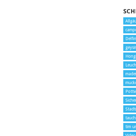
SCH
Allgä
camp
Delfi
geysi
Hong
Leuc
madei
muckd
Pottw
Siche
Stadt
tauch
tim u
Video