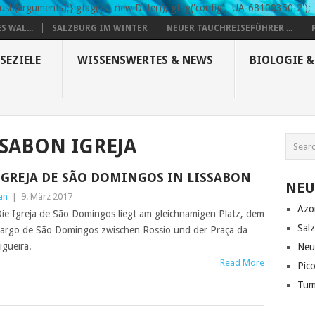
sh(arguments);} gtag('js', new Date()); gtag('config', 'UA-68100350-2');
S WAL...
SALZBURG IM WINTER
NEUER TAUCHREISEFÜHRER ...
SEZIELE
WISSENSWERTES & NEWS
BIOLOGIE 
SSABON IGREJA
IGREJA DE SÃO DOMINGOS IN LISSABON
NEU
an
|
9. März 2017
Azo
ie Igreja de São Domingos liegt am gleichnamigen Platz, dem
Sal
argo de São Domingos zwischen Rossio und der Praça da
igueira.
Neu
Read More
Pic
Tum